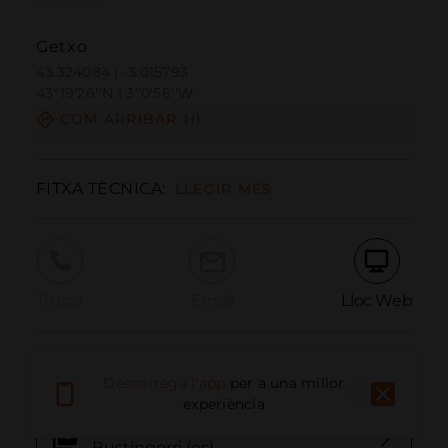
Getxo
43.324084 | -3.015793
43º19'26''N | 3º0'56''W
COM ARRIBAR-HI
FITXA TÈCNICA: 
LLEGIR MÉS
Trucar
Email
Lloc Web
Informació Addicional
Descarrega l'app
per a una millor
experiència
Track GPS: Ruta "deapie" Felipa
Bustingorri (es)