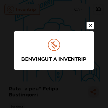
CA
BENVINGUT A INVENTRIP
Ruta "a peu" Felipa
Bustingorri
Sendera