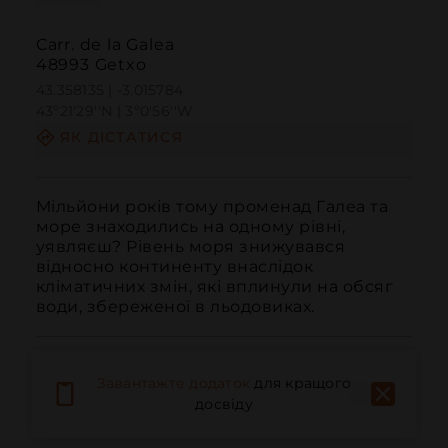
Carr. de la Galea
48993 Getxo
43.358135 | -3.015784
43º21'29''N | 3º0'56''W
ЯК ДІСТАТИСЯ
Мільйони років тому променад Галеа та 
море знаходились на одному рівні, 
уявляєш? Рівень моря знижувався 
відносно континенту внаслідок 
кліматичних змін, які вплинули на обсяг 
води, збереженої в льодовиках.
Завантажте додаток
для кращого
досвіду
Дзвонити
Електронна пошта
Веб-сайт