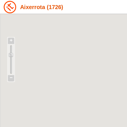
Aixerrota (1726)
+
−