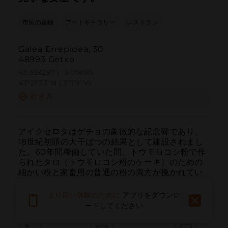
市民の建物
アートギャラリー
レストラン
Galea Errepidea, 30
48993 Getxo
43.359297 | -3.019185
43º21'33''N | 3º1'9''W
行き方
アイクセロタはゲチョの象徴的な記念碑であり、
18世紀初頭の大干ばつの結果として建設されまし
た。60年間稼働していた間、トウモロコシ粉で作
られたタロ（トウモロコシ粉のケーキ）のための
細かい粉と家畜用の普通の粉の両方が挽かれてい
ました。現在は美術ギャラリーと飲食店となって
います。
より良い体験のために
アプリをダウンロ
ードしてください