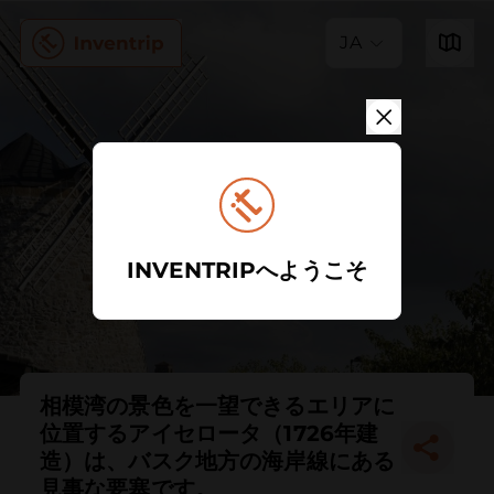
JA
INVENTRIPへようこそ
相模湾の景色を一望できるエリアに
位置するアイセロータ（1726年建
造）は、バスク地方の海岸線にある
見事な要塞です。