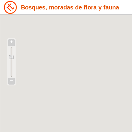
Bosques, moradas de flora y fauna
+
−