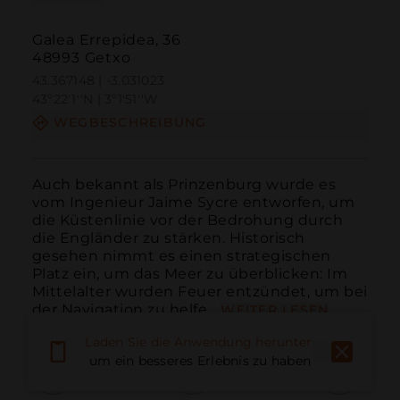
Galea Errepidea, 36
48993 Getxo
43.367148 | -3.031023
43º22'1''N | 3º1'51''W
WEGBESCHREIBUNG
Auch bekannt als Prinzenburg wurde es 
vom Ingenieur Jaime Sycre entworfen, um 
die Küstenlinie vor der Bedrohung durch 
die Engländer zu stärken. Historisch 
gesehen nimmt es einen strategischen 
Platz ein, um das Meer zu überblicken: Im 
Mittelalter wurden Feuer entzündet, um bei 
der Navigation zu helfe...
WEITER LESEN
Laden Sie die Anwendung herunter,
um ein besseres Erlebnis zu haben