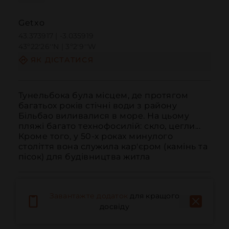
Getxo
43.373917 | -3.035919
43º22'26''N | 3º2'9''W
ЯК ДІСТАТИСЯ
Тунельбока була місцем, де протягом 
багатьох років стічні води з району 
Більбао виливалися в море. На цьому 
пляжі багато технофосилій: скло, цегли... 
Кроме того, у 50-х роках минулого 
століття вона служила кар'єром (камінь та 
пісок) для будівництва житла
Завантажте додаток
для кращого
досвіду
Дзвонити
Електронна пошта
Веб-сайт