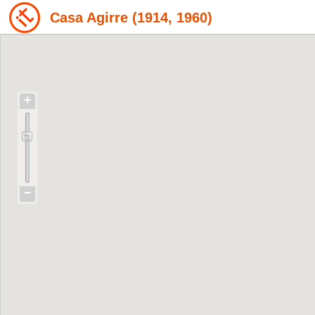
Casa Agirre (1914, 1960)
+
−