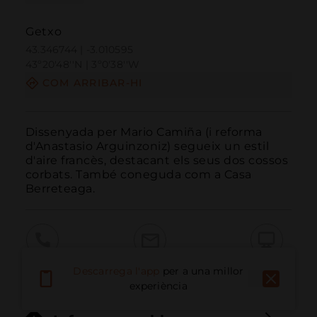
Getxo
43.346744 | -3.010595
43º20'48''N | 3º0'38''W
COM ARRIBAR-HI
Dissenyada per Mario Camiña (i reforma 
d'Anastasio Arguinzoniz) segueix un estil 
d'aire francès, destacant els seus dos cossos 
corbats. També coneguda com a Casa 
Berreteaga.
Trucar
Email
Lloc Web
Descarrega l'app
per a una millor
experiència