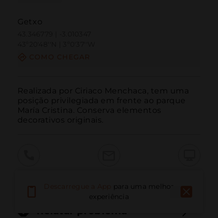
Getxo
43.346779 | -3.010347
43º20'48''N | 3º0'37''W
COMO CHEGAR
Realizada por Ciriaco Menchaca, tem uma 
posição privilegiada em frente ao parque 
María Cristina. Conserva elementos 
decorativos originais.
Ligar
E-mail
Site
Descarregue a App
para uma melhor
experiência
Relatar problema