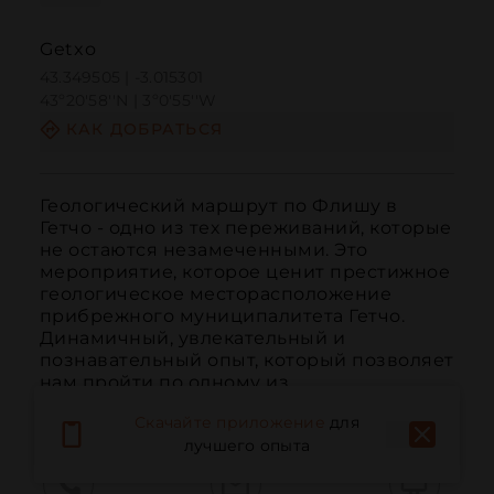
Getxo
43.349505 | -3.015301
43º20'58''N | 3º0'55''W
КАК ДОБРАТЬСЯ
Геологический маршрут по Флишу в 
Гетчо - одно из тех переживаний, которые 
не остаются незамеченными. Это 
мероприятие, которое ценит престижное 
геологическое месторасположение 
прибрежного муниципалитета Гетчо. 
Динамичный, увлекательный и 
познавательный опыт, который позволяет 
нам пройти по одному из ...
ЧИТАТЬ ДАЛЬШЕ
Скачайте приложение
для
лучшего опыта