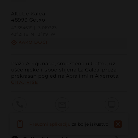
Altube Kalea
48993 Getxo
43.354619 | -3.019323
43º21'16''N | 3º1'9''W
KAKO DOĆI
Plaža Arrigunaga, smještena u Getxu, uz 
ušće rijeke i ispod stijena La Galea, pruža 
prekrasan pogled na Abra i mlin Aixerrota.
ČITAJ VIŠE
Pozvati
Email
Web stranica
Preuzmi aplikaciju
za bolje iskustvo