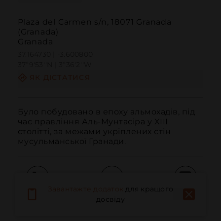
Plaza del Carmen s/n, 18071 Granada
(Granada)
Granada
37.164730 | -3.600800
37º9'53''N | 3º36'2''W
ЯК ДІСТАТИСЯ
Було побудовано в епоху альмохадів, під 
час правління Аль-Мунтасіра у XIII 
столітті, за межами укріплених стін 
мусульманської Гранади.
Завантажте додаток
для кращого
Дзвонити
Електронна пошта
Веб-сайт
досвіду