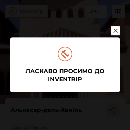
UK
ЛАСКАВО ПРОСИМО ДО
INVENTRIP
Алькасар-дель-Хеніль
Цивільна будівля