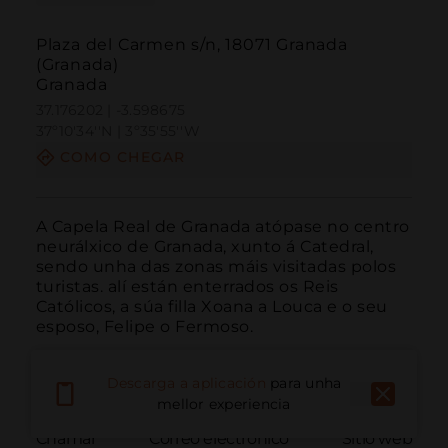
Plaza del Carmen s/n, 18071 Granada
(Granada)
Granada
37.176202 | -3.598675
37º10'34''N | 3º35'55''W
COMO CHEGAR
A Capela Real de Granada atópase no centro 
neurálxico de Granada, xunto á Catedral, 
sendo unha das zonas máis visitadas polos 
turistas. alí están enterrados os Reis 
Católicos, a súa filla Xoana a Louca e o seu 
esposo, Felipe o Fermoso.
Descarga a aplicación
para unha
mellor experiencia
Chamar
Correo electrónico
Sitio web