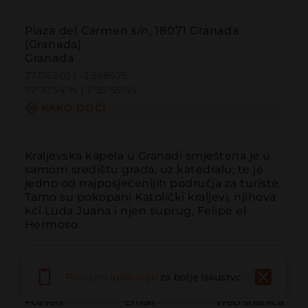
Plaza del Carmen s/n, 18071 Granada
(Granada)
Granada
37.176202 | -3.598675
37º10'34''N | 3º35'55''W
KAKO DOĆI
Kraljevska kapela u Granadi smještena je u 
samom središtu grada, uz katedralu, te je 
jedno od najposjećenijih područja za turiste. 
Tamo su pokopani Katolički kraljevi, njihova 
kći Luda Juana i njen suprug, Felipe el 
Hermoso.
Preuzmi aplikaciju
za bolje iskustvo
Pozvati
Email
Web stranica