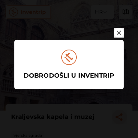
HR
DOBRODOŠLI U INVENTRIP
Kraljevska kapela i muzej
Vjerska zgrada