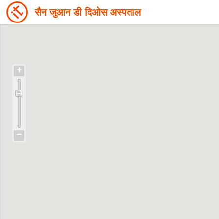
सैन जुआन डी दिओस अस्पताल
+
−