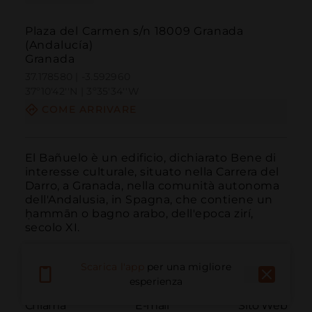
Plaza del Carmen s/n 18009 Granada
(Andalucía)
Granada
37.178580 | -3.592960
37º10'42''N | 3º35'34''W
COME ARRIVARE
El Bañuelo è un edificio, dichiarato Bene di 
interesse culturale, situato nella Carrera del 
Darro, a Granada, nella comunità autonoma 
dell'Andalusia, in Spagna, che contiene un 
ḥammān o bagno arabo, dell'epoca zirí, 
secolo XI.
Scarica l'app
per una migliore
esperienza
Chiama
E-mail
Sito Web