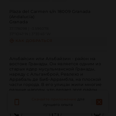
Plaza del Carmen s/n 18009 Granada
(Andalucía)
Granada
37.178098 | -3.596078
37º10'41''N | 3º35'45''W
КАК ДОБРАТЬСЯ
Альбайсин или Альбайзин - район на 
востоке Гранады. Он является одним из 
старых ядер мусульманской Гранады, 
наряду с Альгамброй, Реалехо и 
Аррабаль де Биб-Аррамбла, на плоской 
части города. В его улицах жили многие 
разные народы, что делает этот район 
интересным культурным миксом.
Скачайте приложение
для
лучшего опыта