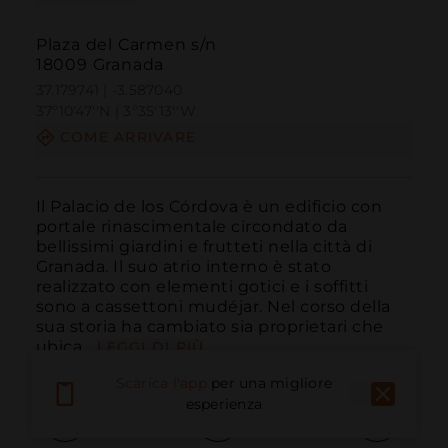
Plaza del Carmen s/n
18009 Granada
37.179741 | -3.587040
37º10'47''N | 3º35'13''W
COME ARRIVARE
Il Palacio de los Córdova è un edificio con 
portale rinascimentale circondato da 
bellissimi giardini e frutteti nella città di 
Granada. Il suo atrio interno è stato 
realizzato con elementi gotici e i soffitti 
sono a cassettoni mudéjar. Nel corso della 
sua storia ha cambiato sia proprietari che 
ubica...
LEGGI DI PIÙ
Scarica l'app
per una migliore
esperienza