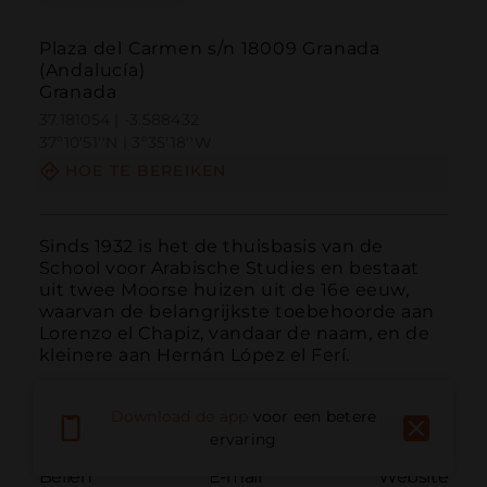
Plaza del Carmen s/n 18009 Granada
(Andalucía)
Granada
37.181054 | -3.588432
37º10'51''N | 3º35'18''W
HOE TE BEREIKEN
Sinds 1932 is het de thuisbasis van de 
School voor Arabische Studies en bestaat 
uit twee Moorse huizen uit de 16e eeuw, 
waarvan de belangrijkste toebehoorde aan 
Lorenzo el Chapiz, vandaar de naam, en de 
kleinere aan Hernán López el Ferí.
Download de app
voor een betere
ervaring
Bellen
E-mail
Website