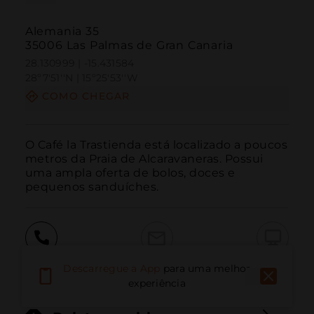
Alemania 35
35006 Las Palmas de Gran Canaria
28.130999 | -15.431584
28º7'51''N | 15º25'53''W
COMO CHEGAR
O Café la Trastienda está localizado a poucos 
metros da Praia de Alcaravaneras. Possui 
uma ampla oferta de bolos, doces e 
pequenos sanduíches.
Ligar
E-mail
Site
Descarregue a App
para uma melhor
experiência