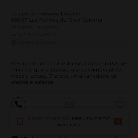
Pasaje de Finladia Local G
35007 Las Palmas de Gran Canaria
28.135382 | -15.433570
28º8'7''N | 15º26'0''W
COMO CHEGAR
O Segredo de Paris está localizado no Pasaje 
Finladia, que atravessa a área comercial de 
Mesa y López. Oferece uma variedade de 
crepes e saladas.
Ligar
E-mail
Site
Descarregue a App
para uma melhor
experiência