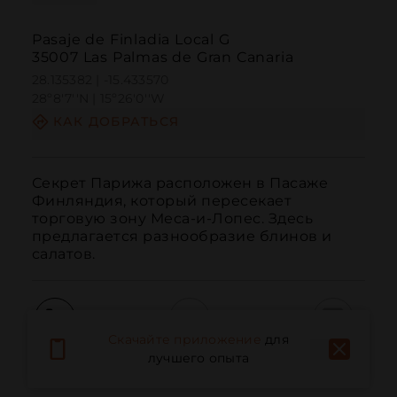
Pasaje de Finladia Local G
35007 Las Palmas de Gran Canaria
28.135382 | -15.433570
28º8'7''N | 15º26'0''W
КАК ДОБРАТЬСЯ
Секрет Парижа расположен в Пасаже 
Финляндия, который пересекает 
торговую зону Меса-и-Лопес. Здесь 
предлагается разнообразие блинов и 
салатов.
Скачайте приложение
для
Вызов
Электронная почта
Веб-сайт
лучшего опыта