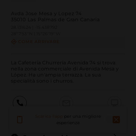
Avda Jose Mesa y Lopez 74
35010 Las Palmas de Gran Canaria
28.131624 | -15.438792
28º7'53''N | 15º26'19''W
COME ARRIVARE
La Cafetería Churrería Avenida 74 si trova 
nella zona commerciale di Avenida Mesa y 
López. Ha un'ampia terrazza. La sua 
specialità sono i churros.
Chiama
E-mail
Sito Web
Scarica l'app
per una migliore
esperienza