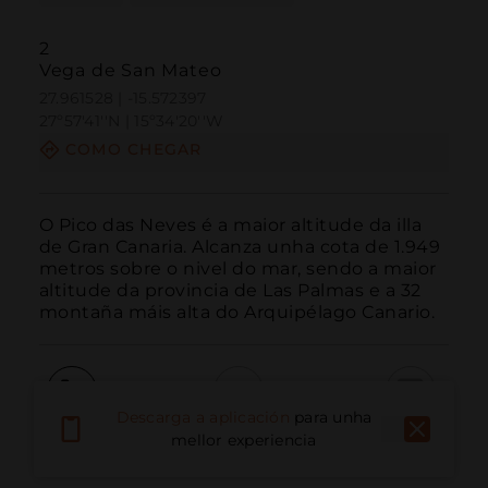
2
Vega de San Mateo
27.961528 | -15.572397
27º57'41''N | 15º34'20''W
COMO CHEGAR
O Pico das Neves é a maior altitude da illa 
de Gran Canaria. Alcanza unha cota de 1.949 
metros sobre o nivel do mar, sendo a maior 
altitude da provincia de Las Palmas e a 32 
montaña máis alta do Arquipélago Canario.
Descarga a aplicación
para unha
Chamar
Correo electrónico
Sitio web
mellor experiencia