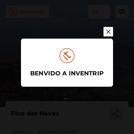
GL
BENVIDO A INVENTRIP
Pico das Neves
Miradoiro
Accidente xeográfico