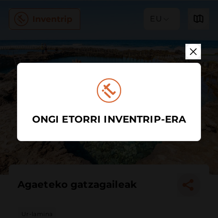
EU
ONGI ETORRI INVENTRIP-ERA
Agaeteko gatzagaileak
Ur-lamina