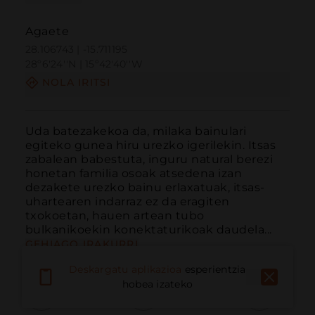
Agaete
28.106743 | -15.711195
28º6'24''N | 15º42'40''W
NOLA IRITSI
Uda batezakekoa da, milaka bainulari 
egiteko gunea hiru urezko igerilekin. Itsas 
zabalean babestuta, inguru natural berezi 
honetan familia osoak atsedena izan 
dezakete urezko bainu erlaxatuak, itsas-
uhartearen indarraz ez da eragiten 
txokoetan, hauen artean tubo 
bulkanikoekin konektaturikoak daudela...
GEHIAGO IRAKURRI
Deskargatu aplikazioa
esperientzia
hobea izateko