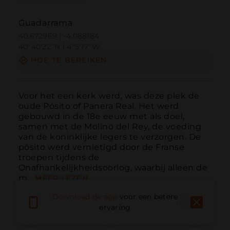
Guadarrama
40.672969 | -4.088184
40º40'22''N | 4º5'17''W
HOE TE BEREIKEN
Voor het een kerk werd, was deze plek de 
oude Pósito of Panera Real. Het werd 
gebouwd in de 18e eeuw met als doel, 
samen met de Molino del Rey, de voeding 
van de koninklijke legers te verzorgen. De 
pósito werd vernietigd door de Franse 
troepen tijdens de 
Onafhankelijkheidsoorlog, waarbij alleen de 
m...
MEER LEZEN
Download de app
voor een betere
ervaring