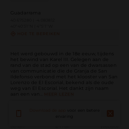
Guadarrama
40.675280 | -4.083812
40º40'31''N | 4º5'1''W
HOE TE BEREIKEN
Het werd gebouwd in de 18e eeuw, tijdens 
het bewind van Karel III. Gelegen aan de 
rand van de stad op een van de dwarsassen 
van communicatie die de Granja de San 
Ildefonso verbond met het klooster van San 
Lorenzo de El Escorial, bekend als de oude 
weg van El Escorial. Het dankt zijn naam 
aan een van...
MEER LEZEN
Download de app
voor een betere
ervaring
Bellen
E-mail
Website