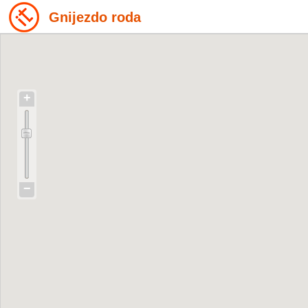
Gnijezdo roda
+
−