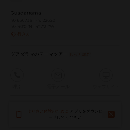
Guadarrama
40.666736 | -4.122620
40º40'0''N | 4º7'21''W
行き方
グアダラマのテーマツアー
もっと読む
呼ぶ
電子メール
ウェブサイト
問題を報告する
より良い体験のために
アプリをダウンロ
ードしてください