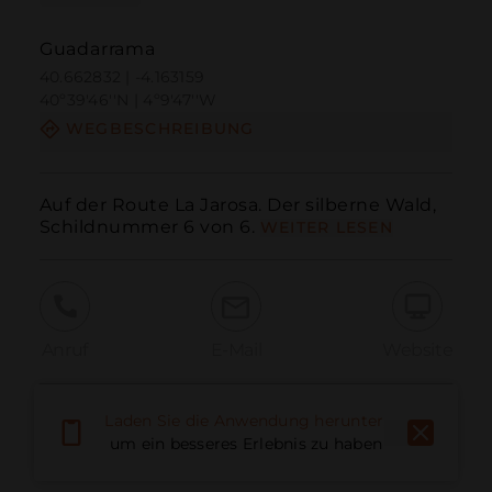
Guadarrama
40.662832 | -4.163159
40º39'46''N | 4º9'47''W
WEGBESCHREIBUNG
Auf der Route La Jarosa. Der silberne Wald, 
Schildnummer 6 von 6.
WEITER LESEN
Anruf
E-Mail
Website
Laden Sie die Anwendung herunter,
Problem melden
um ein besseres Erlebnis zu haben