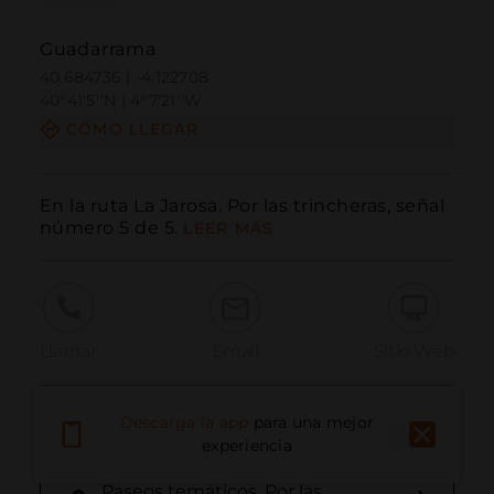
Guadarrama
40.684736 | -4.122708
40º41'5''N | 4º7'21''W
CÓMO LLEGAR
En la ruta La Jarosa. Por las trincheras, señal 
número 5 de 5.
LEER MÁS
Llamar
Email
Sitio Web
Información Adicional
Descarga la app
para una mejor
experiencia
Paseos temáticos. Por las