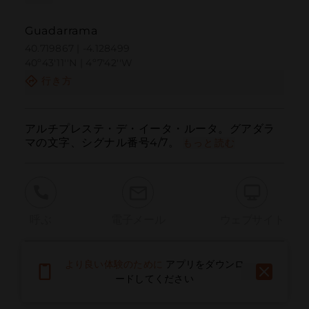
Guadarrama
40.719867 | -4.128499
40º43'11''N | 4º7'42''W
行き方
アルチプレステ・デ・イータ・ルータ。グアダラ
マの文字、シグナル番号4/7。
もっと読む
呼ぶ
電子メール
ウェブサイト
より良い体験のために
アプリをダウンロ
問題を報告する
ードしてください