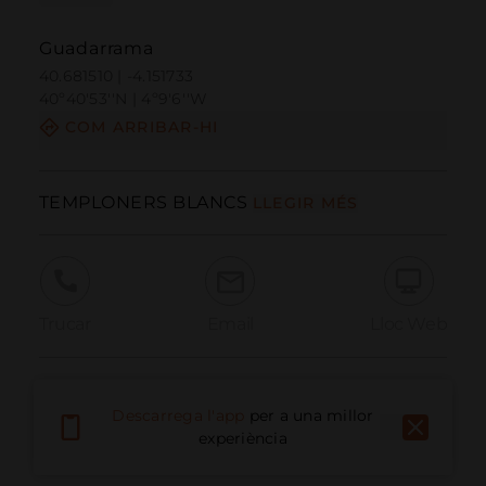
Guadarrama
40.681510 | -4.151733
40º40'53''N | 4º9'6''W
COM ARRIBAR-HI
TEMPLONERS BLANCS
LLEGIR MÉS
Trucar
Email
Lloc Web
Informar problema
Descarrega l'app
per a una millor
experiència