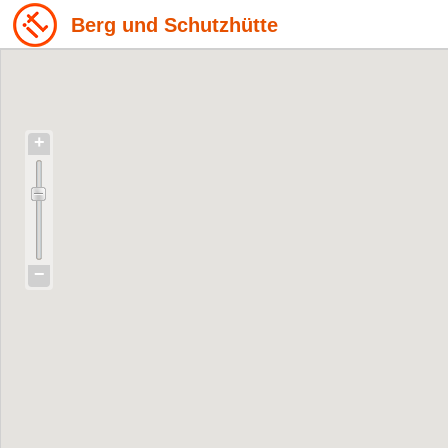
Berg und Schutzhütte
+
−