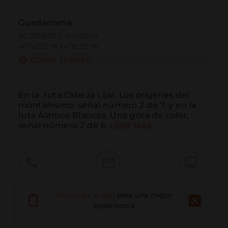
Guadarrama
40.708807 | -4.140544
40º42'31''N | 4º8'25''W
CÓMO LLEGAR
En la  ruta Cabeza Líjar. Los orígenes del 
montañismo, señal número 2 de 7, y en la 
ruta Álamos Blancos. Una gota de color,  
señal número 2 de 6.
LEER MÁS
Llamar
Email
Sitio Web
Descarga la app
para una mejor
experiencia
Información Adicional