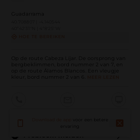
Guadarrama
40.708807 | -4.140544
40º42'31''N | 4º8'25''W
HOE TE BEREIKEN
Op de route Cabeza Líjar. De oorsprong van 
bergbeklimmen, bord nummer 2 van 7, en 
op de route Álamos Blancos. Een vleugje 
kleur, bord nummer 2 van 6.
MEER LEZEN
Bellen
E-mail
Website
Download de app
voor een betere
ervaring
Probleem melden