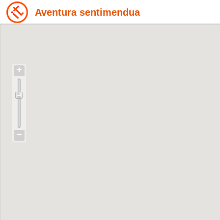
Aventura sentimendua
+
−