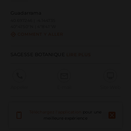
Guadarrama
40.697246 | -4.144735
40º41'50''N | 4º8'41''W
COMMENT Y ALLER
SAGESSE BOTANIQUE
LIRE PLUS
Appeler
E-mail
Site Web
Signaler un problème
Téléchargez l'application
pour une
meilleure expérience