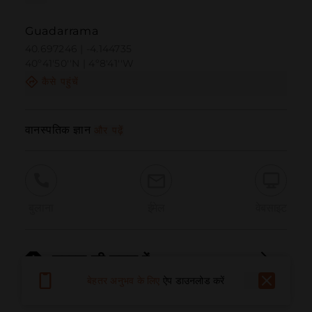
Guadarrama
40.697246 | -4.144735
40º41'50''N | 4º8'41''W
कैसे पहुंचें
वानस्पतिक ज्ञान
और पढ़ें
बुलाना
ईमेल
वेबसाइट
समस्या की सूचना दें
बेहतर अनुभव के लिए
ऐप डाउनलोड करें