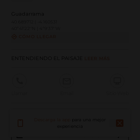
Guadarrama
40.689712 | -4.160531
40º41'22''N | 4º9'37''W
CÓMO LLEGAR
ENTENDIENDO EL PAISAJE
LEER MÁS
Llamar
Email
Sitio Web
Información Adicional
Descarga la app
para una mejor
experiencia
Entiendo el paisaje. mp3 (es)