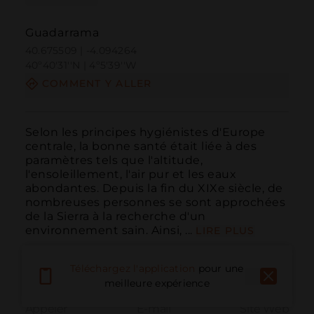
Guadarrama
40.675509 | -4.094264
40º40'31''N | 4º5'39''W
COMMENT Y ALLER
Selon les principes hygiénistes d'Europe 
centrale, la bonne santé était liée à des 
paramètres tels que l'altitude, 
l'ensoleillement, l'air pur et les eaux 
abondantes. Depuis la fin du XIXe siècle, de 
nombreuses personnes se sont approchées 
de la Sierra à la recherche d'un 
environnement sain. Ainsi, ...
LIRE PLUS
Téléchargez l'application
pour une
meilleure expérience
Appeler
E-mail
Site Web