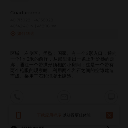
Guadarrama
40.713028 | -4.138028
40º42'46''N | 4º8'16''W
如何到达
区域：左侧区。类型：国家。有一个S形入口，通向
一个1 x 2米的前厅，从那里走出一条上升阶梯的走
廊，通往一个带拱形顶棚的小房间；这是一个带有
两个枪眼的观察哨。利用两个岩石之间的空隙建造
而成。采用干石和混凝土建造。
呼叫
电子邮件
网站
下载应用程序
以获得更佳体验