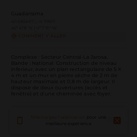
Guadarrama
40.685667 | -4.119611
40º41'8''N | 4º7'10''W
COMMENT Y ALLER
Complexe : Secteur Central-La Jarosa. 
Bande : National. Construction de niveau 
inférieur, avec un plan rectangulaire de 5 X 
4 m et un mur en pierre sèche de 2 m de 
hauteur maximale et 0,8 m de largeur. Il 
dispose de deux ouvertures (accès et 
fenêtre) et d'une cheminée avec foyer.
Téléchargez l'application
pour une
meilleure expérience
Appeler
E-mail
Site Web