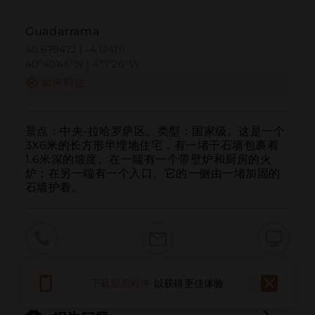
Guadarrama
40.679472 | -4.124111
40º40'46''N | 4º7'26''W
如何到达
景点：中央-拉哈罗萨区。类型：国家级。这是一个
3X6米的长方形半埋地住宅，有一堵干石墙包裹着
1.6米深的坡度。在一端有一个带壁炉和厨房的火
炉；在另一端有一个入口。它的一侧由一堵加固的
石墙护着。
呼叫
电子邮件
网站
下载应用程序
以获得更佳体验