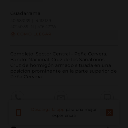
Guadarrama
40.683139 | -4.113139
40º40'59''N | 4º6'47''W
CÓMO LLEGAR
Complejo: Sector Central - Peña Cervera. 
Bando: Nacional. Cruz de los Sanatorios. 
Cruz de hormigón armado situada en una 
posición prominente en la parte superior de 
Peña Cervera.
Llamar
Email
Sitio Web
Descarga la app
para una mejor
experiencia