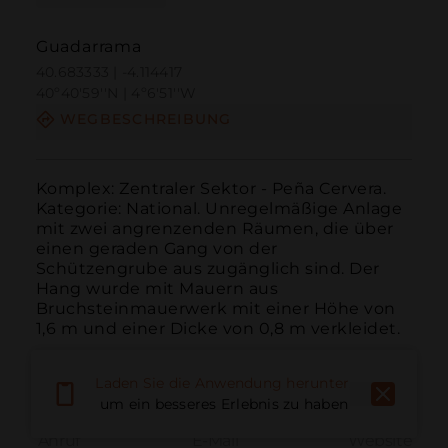
Guadarrama
40.683333 | -4.114417
40º40'59''N | 4º6'51''W
WEGBESCHREIBUNG
Komplex: Zentraler Sektor - Peña Cervera. 
Kategorie: National. Unregelmäßige Anlage 
mit zwei angrenzenden Räumen, die über 
einen geraden Gang von der 
Schützengrube aus zugänglich sind. Der 
Hang wurde mit Mauern aus 
Bruchsteinmauerwerk mit einer Höhe von 
1,6 m und einer Dicke von 0,8 m verkleidet.
Laden Sie die Anwendung herunter,
um ein besseres Erlebnis zu haben
Anruf
E-Mail
Website