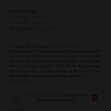
Guadarrama
40.689583 | -4.160352
40º41'22''N | 4º9'37''W
COMMENT Y ALLER
Complexe: Secteur Droit. Faction: 
Républicain. Il a une plante irrégulière (4x10 
m) car il profite d'une cavité naturelle entre 
les éboulis. Il présente une voûte en arc en 
béton. Sa hauteur est de 2,20 m. Au-dessus 
de l'ensemble, un belvédère a été construit, 
accessible par un escalier en pierre. I...
LIRE PLUS
Téléchargez l'application
pour une
meilleure expérience
Appeler
E-mail
Site Web