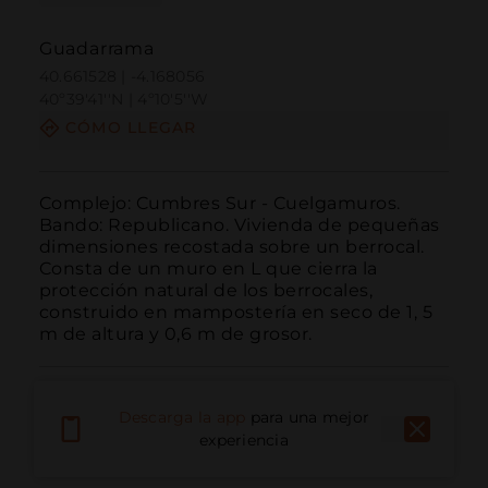
Guadarrama
40.661528 | -4.168056
40º39'41''N | 4º10'5''W
CÓMO LLEGAR
Complejo: Cumbres Sur - Cuelgamuros. 
Bando: Republicano. Vivienda de pequeñas 
dimensiones recostada sobre un berrocal. 
Consta de un muro en L que cierra la 
protección natural de los berrocales, 
construido en mampostería en seco de 1, 5 
m de altura y 0,6 m de grosor.
Descarga la app
para una mejor
experiencia
Llamar
Email
Sitio Web