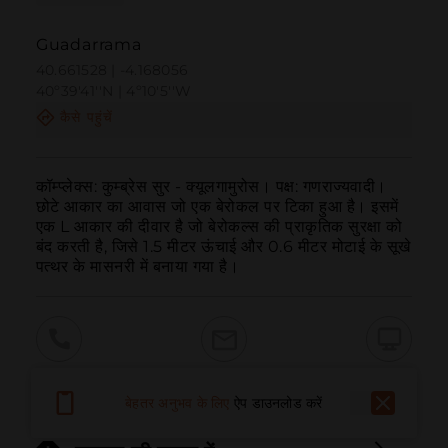
Guadarrama
40.661528 | -4.168056
40º39'41''N | 4º10'5''W
कैसे पहुंचें
कॉम्प्लेक्स: कुम्ब्रेस सुर - क्यूलगामुरोस। पक्ष: गणराज्यवादी। 
छोटे आकार का आवास जो एक बेरोकल पर टिका हुआ है। इसमें 
एक L आकार की दीवार है जो बेरोकल्स की प्राकृतिक सुरक्षा को 
बंद करती है, जिसे 1.5 मीटर ऊंचाई और 0.6 मीटर मोटाई के सूखे 
पत्थर के मासनरी में बनाया गया है।
बुलाना
ईमेल
वेबसाइट
बेहतर अनुभव के लिए
ऐप डाउनलोड करें